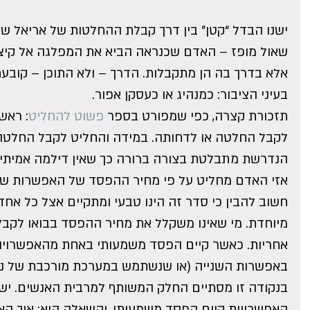
ישנו הבדל “קטן” בין דרך קבלת ההחלטות של אריאל שרו
שאול מופז – האדם שכנראה הביא את המפלגה אל קיצה
אלא בדרך בה הן מתקבלות. הדרך – ולא התוכן – קובע
בעיני הציבור: כמנהיג או כעסקן אפור.
תזכורת קצרה, כפי שמפורט בספר 
פשוט להחליט
: ראש
לקבל החלטה או לדחותה. במידה והחליט לקבל החלטה
הנדרשת מתבלטת בצורה ברורה כך שאין דילמה אמיתית.
אזי האדם מחליט על פי מחיר ההפסד של האפשרות של
חשוב להבין כי סדר זה הינו טבעי ומתקיים אצל כל אחד
מיוחדת. מי שאינו משקלל את מחיר ההפסד בבואו לקב
אחריות. כאשר קיים הפסד משמעותי באחת מהאפשרויות
באפשרות השנייה (או שנשתמש במערכת מורכבת של ניהו
בנקודה זו מסתיים החלק המשותף למרבית האנשים. יש
האפשרויות קיים הפסד משמעותי, והשאלה היא: איך ה