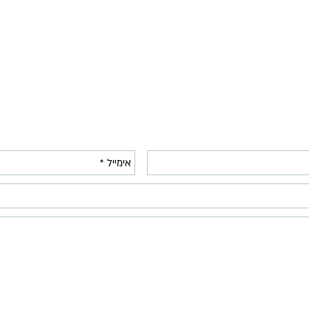
:טלפון
054-2443405
:אימייל
uri@simplydecide.co.il