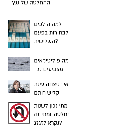
ההחלטה של גנץ
למה הולכים
לבחירות בפעם
השלישית?
למה פוליטיקאים
מצביעים נגד
עצמם? ואיך זה
איך ניצחה עינת
קשור ליכולת
קליש רותם
שלך להשיג
בבחירות בחיפה
יעדים?
מתי נכון לשנות
החלטה, ומתי זה
נקרא לזגזג?