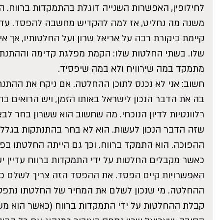
לחילופין, האפשרות השנייה דוגלת בהתמקדות ברווח. ה
משנה מה נחליט, אז למה להקדיש מחשבה להפסד. עדי
קיימת ביקורת רבה על אריאל שרון ועל החלטותיו, אך אי
שלו. בשתי החלטות שלו: הקמת מפלגת קדימה וההתנתק
מתמקד במה שירוויח ולא במה שיפסיד.
חשוב: אני לא נכנס לתוכן ההחלטה. אם ניקח את ההתנתק
בה את הדבר הנכון לישראל באותו הזמן, ויש הרואים בה 
רלוונטיות לדיון הנוכחי. מה שחשוב הוא ששרון בחר לב
שזה הדבר הנכון לעשות. הוא לא בחר בהתנתקות בגל
ההפוכה. הוא התמקד ברווח. וכך גם הייתה החלטתו בפי
כאשר מקבלים החלטות על ידי התמקדות ברווח עדיין יש
האפשרויות קיים הפסד. את ההפסד הזה צריך לשלם כד
ההחלטה. מי שנכון לשלם את המחיר של החלטתו נתפס 
קבלת ההחלטות על ידי התמקדות ברווח (כאשר הוא מש