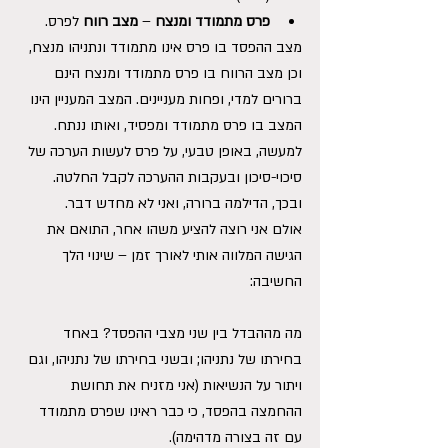
פרס מתמודד ומנצח
 – 
מצב רווח
 לפרס. 
מצב ההפסד בו פרס אינו מתמודד ונתניהו מנצח, 
וכן מצב הרווח בו פרס מתמודד ומנצח הינם 
ברורים למדי, ופחות מעניינים. המצב המעניין הינו 
המצב בו פרס מתמודד ומפסיד, ואותו ננתח.
למעשה, באופן טבעי, על פרס לעשות הערכה של 
סיכוי-סיכון ובעקבות ההערכה לקבל החלטה. 
ובכך, הדילמה ברורה, ואני לא מחדש דבר.
אולם אני רוצה להציע משהו אחר, התואם את 
הגישה המלווה אותי לאורך זמן – שינוי הלך 
החשיבה:
מה מההבדל בין שני מצבי ההפסד? באחד 
בחירתו של נתניהו; ובשני בחירתו של נתניהו, וגם 
ויתור על הנשיאות (אני מזניח את תחושת 
ההחמצה בהפסד, כי כבר ראינו שפרס מתמודד 
עם זה בצורה מדהימה).