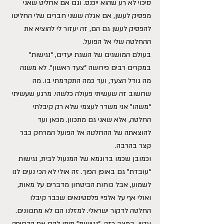
סיכוי לא רע שהוא ייכנס. וגם אם אחליט שאני 
מפסיק לעשן, אם אגלה ששני חברים שלי החליטו 
להפסיק לעשן גם הם, זה יעזור לי להוציא את 
ההחלטה שלי אל הפועל.
בעולם המושגים של השגת יעדים, “נגישות” 
במקרים רבים פירושה “צעד ראשון”. לא משנה 
מה גודל הצעד, ועד כמה התקדמתי בו. מה 
שחשוב זה שעשיתי פעולה כלשהי. מרגע שעשיתי 
“משהו” אני משדר לעצמי שלא רק קיבלתי 
החלטה, אלא שאני גם מתכוון. מכאן ועד 
להוצאתה של ההחלטה אל הפועל המרחק כבר 
קצר בהרבה.
וכמובן שכמו בדוגמא של המנעול לבית, נגישות 
“עובדת” גם באופן הפוך. זה אולי לא הכי נעים לנו 
לשמוע, אבל כוחות הביטחון מדברים על מאות, 
ואולי אף על אלפיי פלסטינאים שכבר קיבלו 
החלטה לדקור ישראלי. למזלנו הם לא מתכוונים. 
עדיין. במצב כזה, “נגישות” תיתן להם את הדחיפה 