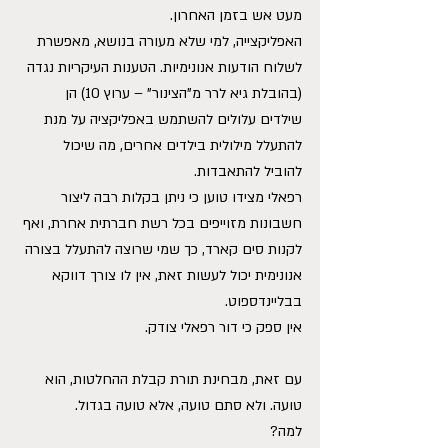
מעט אש בזמן האחרון.
האפליקצייה, למי שלא מעורה בנושא, מאפשרת 
לשלוח הודעות אנונימיות. הטענות העיקריות נגדה 
(בהובלת גיא לרר מ”הצינור” – ערוץ 10) הן 
שילדים עלולים להשתמש באפליקציה על מנת 
להתעלל מילולית בילדים אחרים, מה שיכול 
להוביל להתאבדות.
רפאלי מצידו טוען כי ניתן בקלות רבה ליצור 
חשבונות מזוייפים בכל רשת חברתית אחרת, ואף 
לקנות סים קארד, כך שמי שרוצה להתעלל בצורה 
אנונימית יכול לעשות זאת, אין לו צורך דווקא 
בבליינדספוט.
אין ספק כי דור רפאלי צודק.
עם זאת, מבחינת תורת קבלת ההחלטות, הוא 
טועה. ולא סתם טועה, אלא טועה בגדול.
למה?