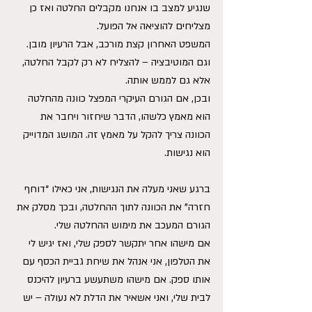
שנגיע למצב בו אנחנו מקבלים החלטה ואז כן 
מצליחים להוציאה אל הפועל.
המשפט האחרון קצת מורכב, אבל הרעיון מובן. 
וגם המוטיבציה – להצליח לא רק לקבל החלטה, 
אלא גם לממש אותה.
ובכן, אם הגורם העיקרי המפצל כוונה מהחלטה 
הוא מאמץ כלשהו, הדבר שיחזור ויחבר את 
הכוונה צריך להקל על מאמץ זה. המושג המדוייק 
הוא נגישות.
ברגע שאני מעלה את הנגישות, אני כאילו “דוחף 
חזרה” את הכוונה לתוך ההחלטה, ובכך מסלק את 
הגורם המעכב את מימוש ההחלטה שלי.
אם מישהו אחר יתקשר לספק שלי, ואז יגיש לי 
את הטלפון, אני אנהל את שיחת גביית הכסף עם 
אותו ספק. אם מישהו משתעשע ברעיון להיכנס 
לבית שלי, ואני אשאיר את הדלת לא נעולה – יש 