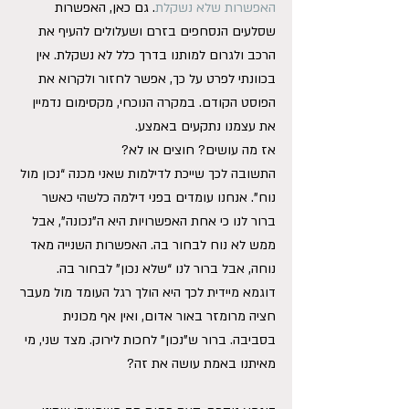
האפשרות שלא נשקלת
. גם כאן, האפשרות 
שסלעים הנסחפים בזרם ושעלולים להעיף את 
הרכב ולגרום למותנו בדרך כלל לא נשקלת. אין 
בכוונתי לפרט על כך, אפשר לחזור ולקרוא את 
הפוסט הקודם. במקרה הנוכחי, מקסימום נדמיין 
את עצמנו נתקעים באמצע.
אז מה עושים? חוצים או לא?
התשובה לכך שייכת לדילמות שאני מכנה “נכון מול 
נוח”. אנחנו עומדים בפני דילמה כלשהי כאשר 
ברור לנו כי אחת האפשרויות היא ה”נכונה”, אבל 
ממש לא נוח לבחור בה. האפשרות השנייה מאד 
נוחה, אבל ברור לנו “שלא נכון” לבחור בה.
דוגמא מיידית לכך היא הולך רגל העומד מול מעבר 
חציה מרומזר באור אדום, ואין אף מכונית 
בסביבה. ברור ש”נכון” לחכות לירוק. מצד שני, מי 
מאיתנו באמת עושה את זה?