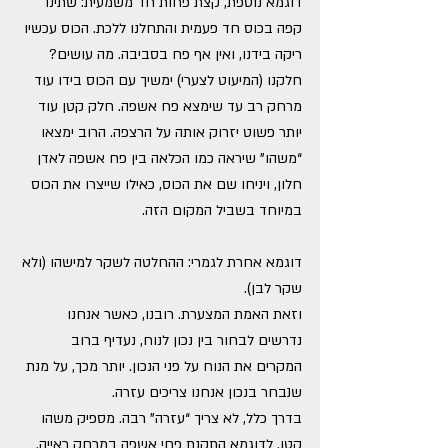
דוגמא נוספת, קצת פחות חד משמעית: שתינו 
קפה בכוס חד פעמית והתחלנו ללכת. הכוס עכשיו 
ריקה בידנו, ואין אף פח בסביבה. מה עושים? 
חלקנו (המיעוט לצערי) ימשיך עם הכוס בידו עוד 
מרחק רב עד שימצא פח אשפה. חלק קטן עוד 
יותר פשוט יזרוק אותה על הרצפה. הרוב ימצאו 
“משהו” שיראה כמו הכלאה בין פח אשפה לאדן 
חלון, ויניחו שם את הכוס, כאילו שייצרו את הכוס 
במיוחד בשביל המקום הזה.
דוגמא אחרת לגמרי: ההחלטה לשקר למישהו (ולא 
שקר לבן).
וזאת האמת המצערת. רובנו, כאשר אנחנו 
נדרשים לבחור בין נכון לנוח, נעדיף ברוב 
המקרים את הנוח על פני הנכון. יותר מכך, על מנת 
שנבחר בנכון אנחנו צריכים עזרה.
בדרך כלל, לא צריך “עזרה” רבה. מספיק משהו 
קטן. לדוגמא התקנת פחי אשפה במרחק ראייה. 