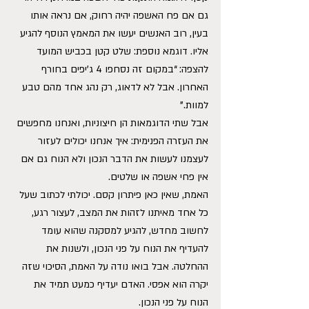
גם אם פח האשפה יהיה רחוק, אם נראה אותו 
בעין, רוב האנשים יעשו את המאמץ הנוסף להגיע 
אליו. דוגמא נוספת: שלט קטן בכביש המועד 
להצפה: “במקום זה נסחפו 4 ג’יפים בחורף 
האחרון. אבל לא לדאוג, רק נהג אחד מהם טבע 
למוות.”
אבל שתי הדוגמאות הן חיצוניות, ואנחנו מחפשים 
את העזרה הפנימית: איך אנחנו יכולים לעזור 
לעצמנו לעשות את הדבר הנכון ולא הנוח גם אם 
אין פחי אשפה או שלטים.
האמת, שאין כאן פיתרון קסם. יכולתי לכתוב שעל 
כל אחד מאיתנו לזהות את המצב, לעצור רגע, 
לחשוב מחדש, להגיע למסקנה שהוא עומד 
להעדיף את הנוח על פני הנכון, ולשנות את 
ההחלטה. אבל בואו נודה על האמת, הסיכוי שזה 
יקרה הוא אפסי. האדם יעדיף כמעט תמיד את 
הנוח על פני הנכון.