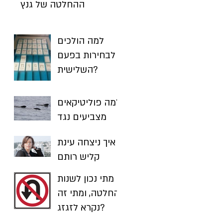
ההחלטה של גנץ
למה הולכים
לבחירות בפעם
השלישית?
למה פוליטיקאים
מצביעים נגד
עצמם? ואיך זה
איך ניצחה עינת
קשור ליכולת
קליש רותם
שלך להשיג
בבחירות בחיפה
יעדים?
מתי נכון לשנות
החלטה, ומתי זה
נקרא לזגזג?