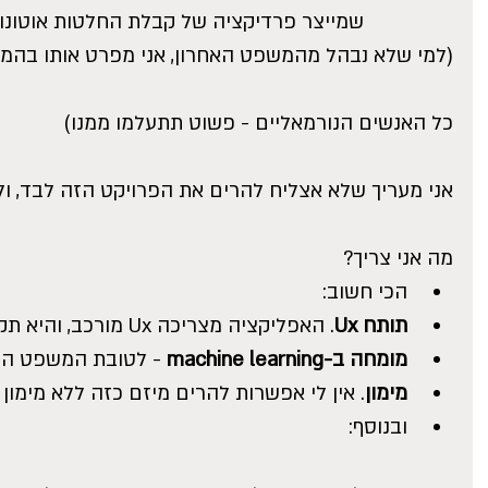
	שמייצר פרדיקציה של קבלת החלטות אוטונומיות עבור בינה מלאכותית. 
(למי שלא נבהל מהמשפט האחרון, אני מפרט אותו בהמש
כל האנשים הנורמאליים - פשוט תתעלמו ממנו)
אני מעריך שלא אצליח להרים את הפרויקט הזה לבד, ולכ
מה אני צריך? 
הכי חשוב:  
תותח Ux
. האפליקציה מצריכה Ux מורכב, והיא תקום ותיפול על חווית המשתמש.  
מומחה ב-machine learning
 - לטובת המשפט השל
מימון
. אין לי אפשרות להרים מיזם כזה ללא מימון  
ובנוסף: